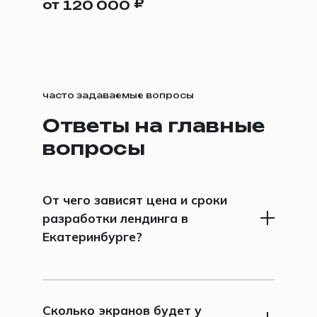
₽
от
120 000
часто задаваемые вопросы
Ответы на главные
вопросы
От чего зависят цена и сроки
разработки лендинга в
Екатеринбурге?
От задачи, количества экранов,
глубины аналитики, сложности
дизайна, объема текстов, форм, CRM и
Сколько экранов будет у