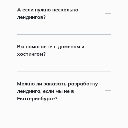
При необходимости добавляем
А если нужно несколько
интеграции с CRM, формы и аналитику.
лендингов?
Мы можем разработать пакет страниц.
Это удобно для тестирования разных
гипотез или продвижения нескольких
Вы помогаете с доменом и
продуктов одновременно.
хостингом?
Да, мы даём рекомендации и при
необходимости подключаем домен и
размещаем сайт на хостинге.
Можно ли заказать разработку
лендинга, если мы не в
Екатеринбурге?
Да. Бриф, обсуждение материалов,
презентацию структуры, дизайна и
правки можно провести онлайн. Если