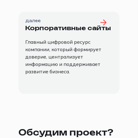
вы не в Екатеринбурге, это не
усложнит работу: такой формат удобен
и часто ускоряет процесс. Показываем
далее
прототипы и макеты через экран,
Корпоративные сайты
обсуждаем тексты, формы, интеграции
и правки голосом, фиксируем
Главный цифровой ресурс
договоренности без лишних встреч.
компании, который формирует
доверие, централизует
информацию и поддерживает
развитие бизнеса.
Обсудим проект?