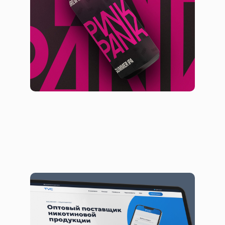
Брендинг
Дизайн упаковки
Комплексное e-commerce решение с
элементами ЭДО и CRM
Сайты
Сервисы