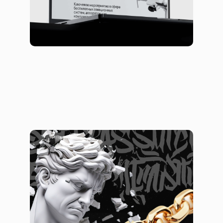
Aporro: от улиц Нью-Йорка к
сердцам по всему миру
Сайты
Лендинги