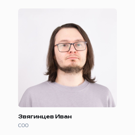
Звягинцев Иван
COO