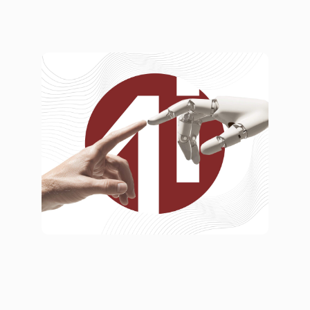
Айдентика AI-бренда с
человеческим лицом
Брендинг
Брендбуки
Логотипы
Фирменный стиль