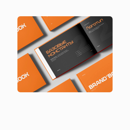
Брендинг с упором на
масштабируемость
Брендинг
Брендбуки
Логотипы
Фирменный стиль