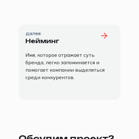
в Екатеринбурге и, при необходимости
и объемном проекте — в Москве, а
онлайн встречи организуем в
обязательном порядке с клиентами со
всего мира в удобное для вас время.
далее
Нейминг
Имя, которое отражает суть
бренда, легко запоминается и
помогает компании выделяться
среди конкурентов.