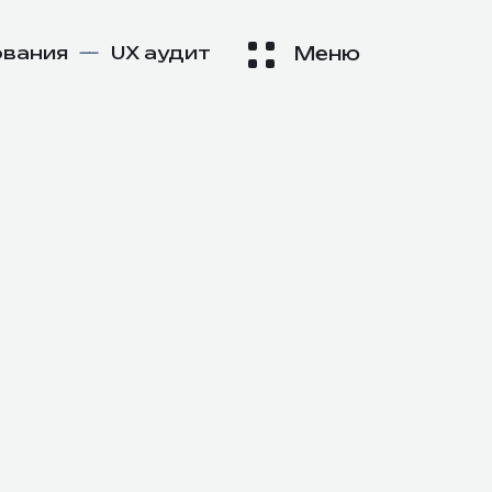
вания
—
UX аудит
Меню